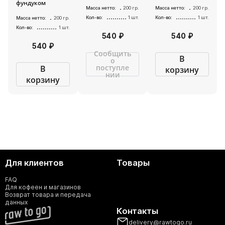
фундуком
Масса нетто:
200 гр.
Масса нетто:
200 гр.
Кол-во:
1 шт.
Кол-во:
1 шт.
Масса нетто:
200 гр.
Кол-во:
1 шт.
540 ₽
540 ₽
540 ₽
Сообщить
В
о
поступле
В
корзину
нии
корзину
Для клиентов
Товары
FAQ
Для кофеен и магазинов
Возврат товара и передача
данных
Контакты
delivery@rawtogo.ru