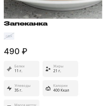
Запеканка
СДЕК
490 ₽
Белки
Жиры
11 г.
21 г.
Углеводы
Калории
35 г.
400 Ккал
Масса нетто: